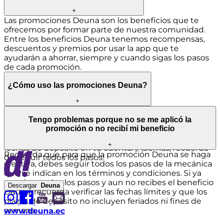
+
Las promociones Deuna son los beneficios que te
ofrecemos por formar parte de nuestra comunidad.
Entre los beneficios Deuna tenemos recompensas,
descuentos y premios por usar la app que te
ayudarán a ahorrar, siempre y cuando sigas los pasos
de cada promoción.
¿Cómo uso las promociones Deuna?
+
¡Es muy fácil! Revisa la mecánica de cada promoción,
Tengo problemas porque no se me aplicó la
el beneficio Deuna y los establecimientos donde
promoción o no recibí mi beneficio
aplica, además de los términos y condiciones. En el
caso de los reembolsos, no te olvides de revisar las
+
fechas de depósito en tu cuenta. ¡Además, recuerda
Recuerda que para que la promoción Deuna se haga
de seguir todos los pasos!
efectiva, debes seguir todos los pasos de la mecánica
que se indican en los términos y condiciones. Si ya
seguiste todos los pasos y aun no recibes el beneficio
Descargar
Deuna
Deuna, recuerda verificar las fechas límites y que los
plazos de depósito no incluyen feriados ni fines de
semana.
www.deuna.ec