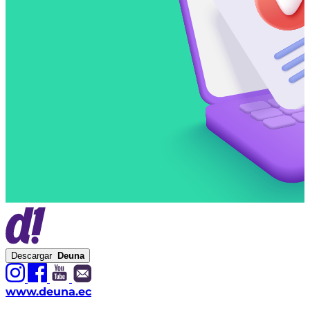
Te pediremos permiso para enviarte
notificaciones. Da clic en "Permitir".
Elige cómo quieres que validemos tu identidad:
por reconocimiento facial o por correo
electrónico.
¡Listo! Ya puedes disfrutar y usar tu cuenta
Deuna
Descargar
Deuna
www.deuna.ec