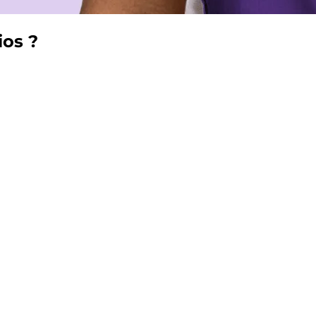
ios
?