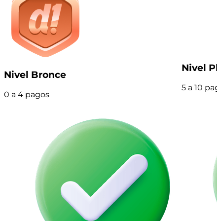
Nivel Pl
Nivel Bronce
5 a 10 pag
0 a 4 pagos