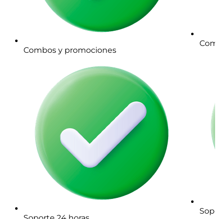
Comb
Combos y promociones
Sopo
Soporte 24 horas