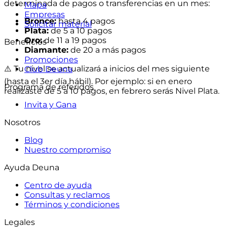
determinada de pagos o transferencias en un mes:
Mapa
Empresas
Bronce:
hasta 4 pagos
Solicitar material
Plata:
de 5 a 10 pagos
Oro:
de 11 a 19 pagos
Beneficios
Diamante:
de 20 a más pagos
Promociones
⚠️ Tu nivel se actualizará a inicios del mes siguiente
Club Deuna
(hasta el 3er día hábil). Por ejemplo: si en enero
Programa de referidos
realizaste de 5 a 10 pagos, en febrero serás Nivel Plata.
Invita y Gana
Nosotros
Blog
Nuestro compromiso
Ayuda Deuna
Centro de ayuda
Consultas y reclamos
Términos y condiciones
Legales